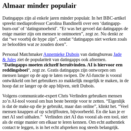
Almaar minder populair
Datingapps zijn al enkele jaren minder populair. In het BBC-artikel
spreekt mediaprofessor Carolina Bandinelli over een ‘datingapp-
burn-out’ of ‘datingsmoeheid’. “Er was het gevoel dat datingapps de
enige manier zijn om mensen te ontmoeten”, zegt ze. Nu denkt ze
dat “we voorbij de hype zijn”, omdat “datingapps niet werken zoals
ze beloofden wat ze zouden doen”.
Personal Matchmaker
Annemieke Dubois
van datingbureau
Jade
&
Jules
ziet de populariteit van datingapps ook afnemen.
“
Datingapps moeten zichzelf heruitvinden. AI is hiervoor een
reddingsboei
“, zegt ze. Gratis datingapps zijn ontworpen om
mensen langer op de app te laten swipen. De AI-functie is vooral
ontwikkeld om het gebruikers zo makkelijk mogelijk te maken, in de
hoop dat ze langer op de app blijven, stelt Dubois.
Volgens communicatie-expert Chris Verlinden gebruiken mensen
zo’n AI-tool vooral om hun beste beentje voor te zetten. “Eigenlijk
is dat de make-up die je gebruikt, maar dan online”, klinkt het. “Veel
mensen knappen af op schrijffouten, bijvoorbeeld. En die kan je er
met AI snel uithalen.” Verlinden ziet AI dus vooral als een tool, niet
als de enige manier om elkaar te leren kennen. Om echt authentiek
contact te leggen, is in het echt afspreken nog steeds belangrijk.