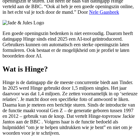
openingszin te sturen. Dat heeft de baas van datingapp Hinge
verteld aan de BBC. “Ook al heb je een goede openingszin online,
in het echt val je toch door de mand.” Door
Nele Gaasbeek
Een goede openingszin bedenken is niet eenvoudig. Daarom heeft
datingapp Hinge sinds eind 2025 een AI-tool geïntroduceerd.
Gebruikers kunnen om automatisch een sterke openingszin laten
formuleren. Ook bestaat er de mogelijkheid om je profiel te laten
beoordelen door AI.
Wat is Hinge?
Hinge is de datingapp die de meeste concurrentie biedt aan Tinder.
In 2025 werd Hinge gebruikt door 1,5 miljoen singles. Het jaar
daarvoor was dat 1,4 miljoen. Ze zetten voornamelijk in op ‘serieuze
relaties’. Je matcht door een specifieke foto of antwoord te liken.
Daarna kun je meteen een berichtje sturen. Sinds de introductie van
de functie maakt vooral Gen Z – de generatie geboren tussen 1997
en 2012 – gebruik van de knop. Dat vertelt Hinge-topvrouw Jackie
Jantos aan de BBC . Volgens haar is de functie bedoeld als
hulpmiddel “om je te helpen uitdrukken wie je bent” en niet om je
woorden voor je te schrijven.