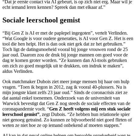
“Dat je eerste contact via AI gebeurt, is op zich niet erg. Maar wil je
echt iemand leren kennen? Spreek dan met elkaar af.”
Sociale leerschool gemist
“Bij Gen Z is AI er met de paplepel ingegoten”, vertelt Verlinden.
“Wat Google is voor oudere generaties, is AI voor Gen Z. Het is een
tool die hen helpt. Het is dan ook niet gek dat ze het gebruiken.”
Toch ligt de datingsmoeheid vooral bij jonge vrouwen rond de 25
jaar oud. Daarom zou de druk bij jonge mannen om goed voor de
dag te komen groter worden. “Ze kunnen dan AI-tools gebruiken
om zich zo goed mogelijk uit te drukken, om indruk te maken”,
aldus Verlinden.
Ook matchmaker Dubois ziet meer jonge mensen bij haar om hulp
vragen. “Toen ik begon in 2012, zag ik vooral 40-plussers. Nu is
mijn jongste klant zelfs 23 jaar oud.” Sinds de coronacrisis ziet ze
dat aantal enkel toenemen. Onderzoek van de universiteit van
Warwick bevestigt dat Gen Z nog steeds de sociale effecten van de
coronapandemie voelt. “
Gen Z heeft volgens mij een stuk sociale
leerschool gemist”
, zegt Dubois. “Ze hebben hun relationele spier
niet genoeg getraind. Zo kunnen ze bijvoorbeeld niet goed flirten of
weten ze niet hoe ze op iemand onbekend af moeten stappen.”
AI kan in dat geval online helpen om bepaalde onzekerheid weg te