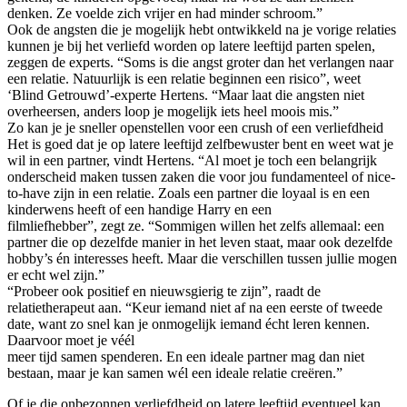
denken. Ze voelde zich vrijer en had minder schroom.”
Ook de angsten die je mogelijk hebt ontwikkeld na je vorige relaties
kunnen je bij het verliefd worden op latere leeftijd parten spelen,
zeggen de experts. “Soms is die angst groter dan het verlangen naar
een relatie. Natuurlijk is een relatie beginnen een risico”, weet
‘Blind Getrouwd’-experte Hertens. “Maar laat die angsten niet
overheersen, anders loop je mogelijk iets heel moois mis.”
Zo kan je je sneller openstellen voor een crush of een verliefdheid
Het is goed dat je op latere leeftijd zelfbewuster bent en weet wat je
wil in een partner, vindt Hertens. “Al moet je toch een belangrijk
onderscheid maken tussen zaken die voor jou fundamenteel of nice-
to-have zijn in een relatie. Zoals een partner die loyaal is en een
kinderwens heeft of een handige Harry en een
filmliefhebber”, zegt ze. “Sommigen willen het zelfs allemaal: een
partner die op dezelfde manier in het leven staat, maar ook dezelfde
hobby’s én interesses heeft. Maar die verschillen tussen jullie mogen
er echt wel zijn.”
“Probeer ook positief en nieuwsgierig te zijn”, raadt de
relatietherapeut aan. “Keur iemand niet af na een eerste of tweede
date, want zo snel kan je onmogelijk iemand écht leren kennen.
Daarvoor moet je véél
meer tijd samen spenderen. En een ideale partner mag dan niet
bestaan, maar je kan samen wél een ideale relatie creëren.”
Of je die onbezonnen verliefdheid op latere leeftijd eventueel kan