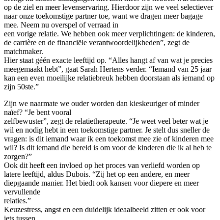
op de ziel en meer levenservaring. Hierdoor zijn we veel selectiever
naar onze toekomstige partner toe, want we dragen meer bagage
mee. Neem nu overspel of verraad in
een vorige relatie. We hebben ook meer verplichtingen: de kinderen,
de carrière en de financiële verantwoordelijkheden”, zegt de
matchmaker.
Hier staat géén exacte leeftijd op. “Alles hangt af van wat je precies
meegemaakt hebt”, gaat Sarah Hertens verder. “Iemand van 25 jaar
kan een even moeilijke relatiebreuk hebben doorstaan als iemand op
zijn 50ste.”
Zijn we naarmate we ouder worden dan kieskeuriger of minder
naïef? “Je bent vooral
zelfbewuster”, zegt de relatietherapeute. “Je weet veel beter wat je
wil en nodig hebt in een toekomstige partner. Je stelt dus sneller de
vragen: is dit iemand waar ik een toekomst mee zie of kinderen mee
wil? Is dit iemand die bereid is om voor de kinderen die ik al heb te
zorgen?”
Ook dit heeft een invloed op het proces van verliefd worden op
latere leeftijd, aldus Dubois. “Zij het op een andere, en meer
diepgaande manier. Het biedt ook kansen voor diepere en meer
vervullende
relaties.”
Keuzestress, angst en een duidelijk ideaalbeeld zitten er ook voor
iets tussen