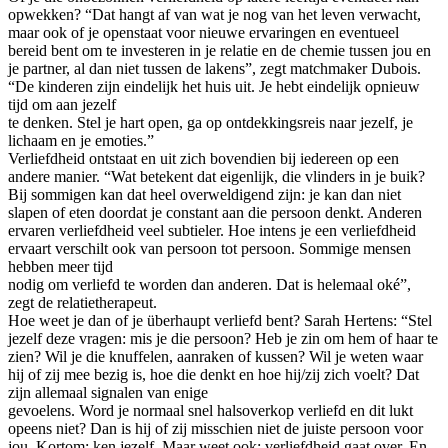
opwekken? “Dat hangt af van wat je nog van het leven verwacht,
maar ook of je openstaat voor nieuwe ervaringen en eventueel
bereid bent om te investeren in je relatie en de chemie tussen jou en
je partner, al dan niet tussen de lakens”, zegt matchmaker Dubois.
“De kinderen zijn eindelijk het huis uit. Je hebt eindelijk opnieuw
tijd om aan jezelf
te denken. Stel je hart open, ga op ontdekkingsreis naar jezelf, je
lichaam en je emoties.”
Verliefdheid ontstaat en uit zich bovendien bij iedereen op een
andere manier. “Wat betekent dat eigenlijk, die vlinders in je buik?
Bij sommigen kan dat heel overweldigend zijn: je kan dan niet
slapen of eten doordat je constant aan die persoon denkt. Anderen
ervaren verliefdheid veel subtieler. Hoe intens je een verliefdheid
ervaart verschilt ook van persoon tot persoon. Sommige mensen
hebben meer tijd
nodig om verliefd te worden dan anderen. Dat is helemaal oké”,
zegt de relatietherapeut.
Hoe weet je dan of je überhaupt verliefd bent? Sarah Hertens: “Stel
jezelf deze vragen: mis je die persoon? Heb je zin om hem of haar te
zien? Wil je die knuffelen, aanraken of kussen? Wil je weten waar
hij of zij mee bezig is, hoe die denkt en hoe hij/zij zich voelt? Dat
zijn allemaal signalen van enige
gevoelens. Word je normaal snel halsoverkop verliefd en dit lukt
opeens niet? Dan is hij of zij misschien niet de juiste persoon voor
jou. Kortom: ken jezelf. Maar weet ook: verliefdheid gaat over. En