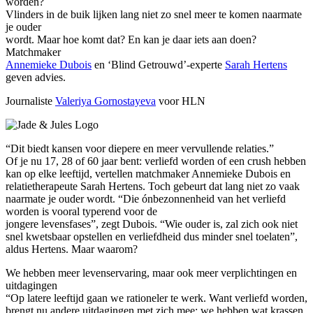
worden?
Vlinders in de buik lijken lang niet zo snel meer te komen naarmate
je ouder
wordt. Maar hoe komt dat? En kan je daar iets aan doen?
Matchmaker
Annemieke Dubois
en ‘Blind Getrouwd’-experte
Sarah Hertens
geven advies.
Journaliste
Valeriya Gornostayeva
voor HLN
“Dit biedt kansen voor diepere en meer vervullende relaties.”
Of je nu 17, 28 of 60 jaar bent: verliefd worden of een crush hebben
kan op elke leeftijd, vertellen matchmaker Annemieke Dubois en
relatietherapeute Sarah Hertens. Toch gebeurt dat lang niet zo vaak
naarmate je ouder wordt. “Die ónbezonnenheid van het verliefd
worden is vooral typerend voor de
jongere levensfases”, zegt Dubois. “Wie ouder is, zal zich ook niet
snel kwetsbaar opstellen en verliefdheid dus minder snel toelaten”,
aldus Hertens. Maar waarom?
We hebben meer levenservaring, maar ook meer verplichtingen en
uitdagingen
“Op latere leeftijd gaan we rationeler te werk. Want verliefd worden,
brengt nu andere uitdagingen met zich mee: we hebben wat krassen