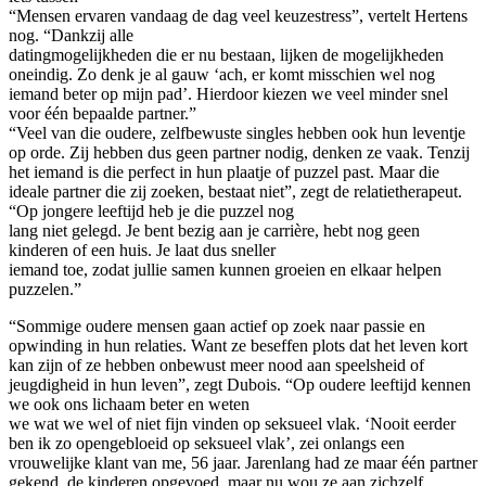
“Mensen ervaren vandaag de dag veel keuzestress”, vertelt Hertens
nog. “Dankzij alle
datingmogelijkheden die er nu bestaan, lijken de mogelijkheden
oneindig. Zo denk je al gauw ‘ach, er komt misschien wel nog
iemand beter op mijn pad’. Hierdoor kiezen we veel minder snel
voor één bepaalde partner.”
“Veel van die oudere, zelfbewuste singles hebben ook hun leventje
op orde. Zij hebben dus geen partner nodig, denken ze vaak. Tenzij
het iemand is die perfect in hun plaatje of puzzel past. Maar die
ideale partner die zij zoeken, bestaat niet”, zegt de relatietherapeut.
“Op jongere leeftijd heb je die puzzel nog
lang niet gelegd. Je bent bezig aan je carrière, hebt nog geen
kinderen of een huis. Je laat dus sneller
iemand toe, zodat jullie samen kunnen groeien en elkaar helpen
puzzelen.”
“Sommige oudere mensen gaan actief op zoek naar passie en
opwinding in hun relaties. Want ze beseffen plots dat het leven kort
kan zijn of ze hebben onbewust meer nood aan speelsheid of
jeugdigheid in hun leven”, zegt Dubois. “Op oudere leeftijd kennen
we ook ons lichaam beter en weten
we wat we wel of niet fijn vinden op seksueel vlak. ‘Nooit eerder
ben ik zo opengebloeid op seksueel vlak’, zei onlangs een
vrouwelijke klant van me, 56 jaar. Jarenlang had ze maar één partner
gekend, de kinderen opgevoed, maar nu wou ze aan zichzelf