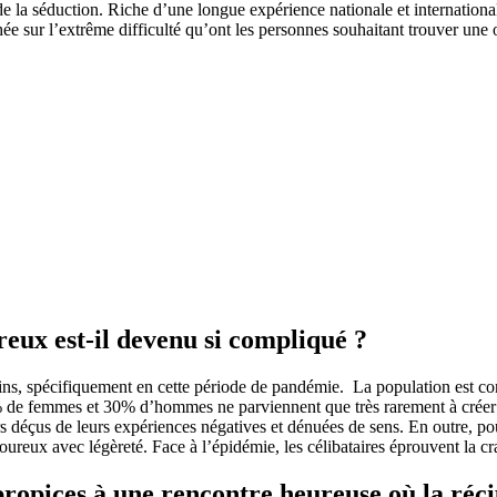
 de la séduction. Riche d’une longue expérience nationale et internatio
sur l’extrême difficulté qu’ont les personnes souhaitant trouver une ou
ux est-il devenu si compliqué ?
ins, spécifiquement en cette période de pandémie. La population est conf
% de femmes et 30% d’hommes ne parviennent que très rarement à créer d
s déçus de leurs expériences négatives et dénuées de sens. En outre, pour 
reux avec légèreté. Face à l’épidémie, les célibataires éprouvent la cr
ropices à une rencontre heureuse où la réci